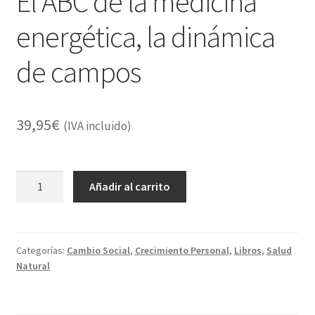
El ABC de la medicina
energética, la dinámica
de campos
39,95
€
(IVA incluido)
El
Añadir al carrito
ABC
de
la
medicina
Categorías:
Cambio Social
,
Crecimiento Personal
,
Libros
,
Salud
Natural
energética,
la
dinámica