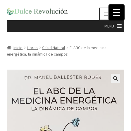
Ir
Ir
Menú
a
al
la
contenido
MENU
navegación
Expandi
Hierbas
el
Inicio
Libros
Salud Natural
El ABC de la medicina
menú
energética, la dinámica de campos
Productos Dulce Revolucion
hijo
Complementos Nutricionales
Semillas
Stevia
Cosmética Natural e Higiene