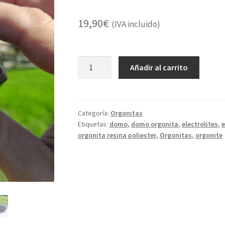
19,90
€
(IVA incluido)
Domo
Añadir al carrito
de
Orgonita
Violeta
cantidad
Categoría:
Orgonitas
Etiquetas:
domo
,
domo orgonita
,
electrolites
,
e
orgonita resina poliester
,
Orgonitas
,
orgonite