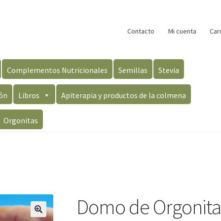
Contacto
Mi cuenta
Car
Complementos Nutricionales
Semillas
Stevia
ón
Libros
Apiterapia y productos de la colmena
Orgonitas
Domo de Orgonita 