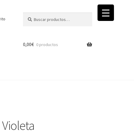
Buscar
Buscar
rito
por:
0,00
€
0 productos
Violeta