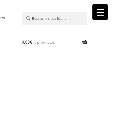
Buscar
Buscar
rito
por:
0,00
€
0 productos