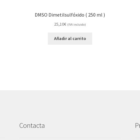
DMSO Dimetilsulfóxido ( 250 ml )
25,10
€
(IVA incluido)
Añadir al carrito
Contacta
P