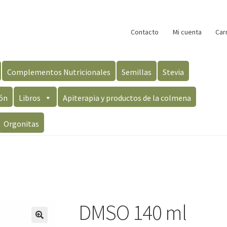
Contacto
Mi cuenta
Car
Complementos Nutricionales
Semillas
Stevia
ón
Libros
Apiterapia y productos de la colmena
Orgonitas
DMSO 140 ml