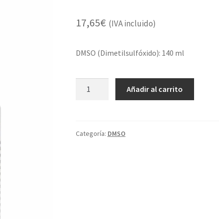
17,65
€
(IVA incluido)
DMSO (Dimetilsulfóxido): 140 ml
DMSO
Añadir al carrito
140
ml
cantidad
Categoría:
DMSO