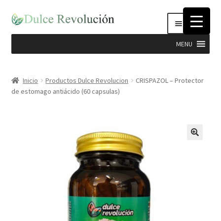
Ir
Ir
Menú
a
al
la
contenido
MENU
navegación
Expandi
Hierbas
el
Inicio
Productos Dulce Revolucion
CRISPAZOL – Protector
menú
de estomago antiácido (60 capsulas)
Productos Dulce Revolucion
hijo
Complementos Nutricionales
Semillas
Stevia
Cosmética Natural e Higiene