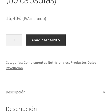
16,40
€
(IVA incluido)
CRISPAZOL
Añadir al carrito
-
Protector
de
estomago
Categorías:
Complementos Nutricionales
,
Productos Dulce
Revolucion
antiácido
(60
capsulas)
cantidad
Descripción
Descripción