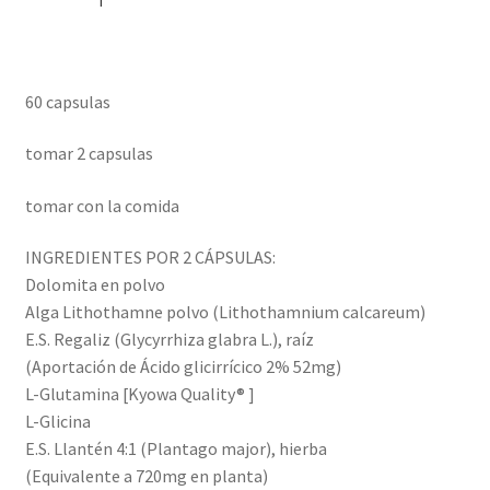
60 capsulas
tomar 2 capsulas
tomar con la comida
INGREDIENTES POR 2 CÁPSULAS:
Dolomita en polvo
Alga Lithothamne polvo (Lithothamnium calcareum)
E.S. Regaliz (Glycyrrhiza glabra L.), raíz
(Aportación de Ácido glicirrícico 2% 52mg)
L-Glutamina [Kyowa Quality® ]
L-Glicina
E.S. Llantén 4:1 (Plantago major), hierba
(Equivalente a 720mg en planta)