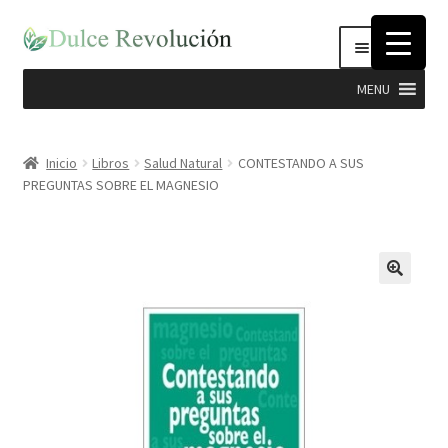
Ir
Ir
Menú
a
al
la
contenido
MENU
navegación
Expandi
Hierbas
el
Inicio
Libros
Salud Natural
CONTESTANDO A SUS
menú
PREGUNTAS SOBRE EL MAGNESIO
Productos Dulce Revolucion
hijo
Complementos Nutricionales
Semillas
Stevia
Cosmética Natural e Higiene