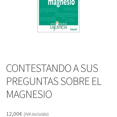
Alimentación
Expandi
Libros
el
menú
Apiterapia y productos de la colmena
hijo
Comida Mascotas sin Cereales
Plantas
CONTESTANDO A SUS
Orgonitas
PREGUNTAS SOBRE EL
MAGNESIO
12,00
€
(IVA incluido)