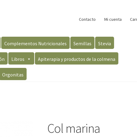
Contacto
Mi cuenta
Car
Complementos Nutricionales
Semillas
Stevia
ón
Libros
Apiterapia y productos de la colmena
Orgonitas
Col marina