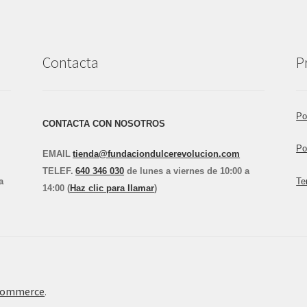
Contacta
P
Po
CONTACTA CON NOSOTROS
Po
EMAIL
tienda@fundaciondulcerevolucion.com
TEL
E
F.
640 346 030
de lunes a viernes de 10:00 a
a
Te
14:00 (
Haz clic para llamar
)
Commerce
.