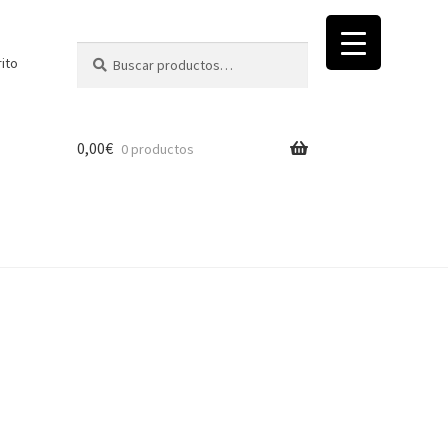
Buscar
Buscar
rito
por:
0,00
€
0 productos