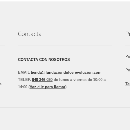
Contacta
P
Po
CONTACTA CON NOSOTROS
Po
EMAIL
tienda@fundaciondulcerevolucion.com
TEL
E
F.
640 346 030
de lunes a viernes de 10:00 a
a
Te
14:00 (
Haz clic para llamar
)