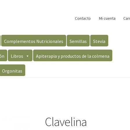
Contacto
Mi cuenta
Car
Complementos Nutricionales
Semillas
Stevia
ón
Libros
Apiterapia y productos de la colmena
Orgonitas
Clavelina