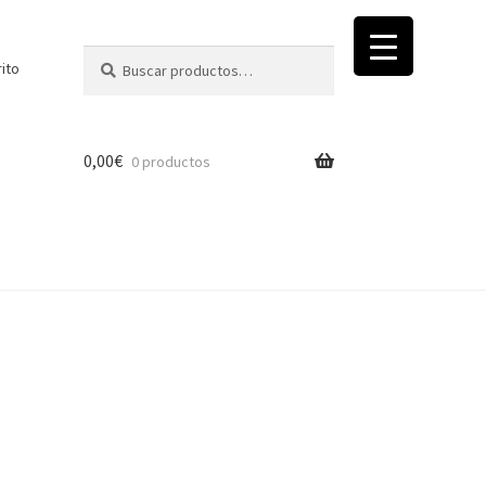
Buscar
Buscar
rito
por:
0,00
€
0 productos