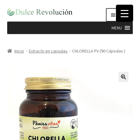
Ir
Ir
Menú
a
al
la
contenido
MENU
navegación
Expandi
Hierbas
el
Inicio
Extracto en capsulas
CHLORELLA PV (90 Cápsulas )
menú
Productos Dulce Revolucion
hijo
Complementos Nutricionales
Semillas
Stevia
Cosmética Natural e Higiene