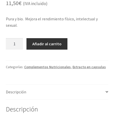
11,50
€
(IVA incluido)
Pura y bio. Mejora el rendimiento físico, intelectual y
sexual.
CHLORELLA
Añadir al carrito
PV
(90
Cápsulas
)
Categorías:
Complementos Nutricionales
,
Extracto en capsulas
cantidad
Descripción
Descripción