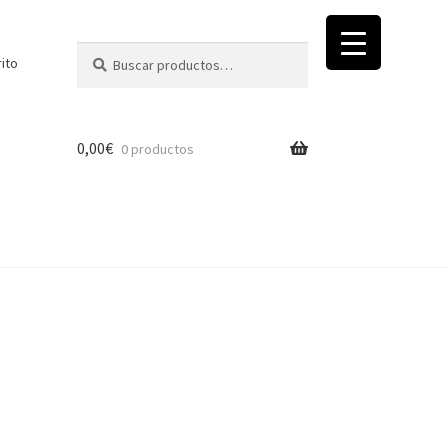
Buscar
Buscar
rito
por:
0,00
€
0 productos