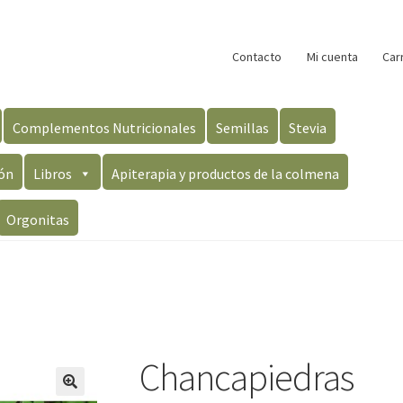
Contacto
Mi cuenta
Car
Complementos Nutricionales
Semillas
Stevia
ón
Libros
Apiterapia y productos de la colmena
Orgonitas
Chancapiedras