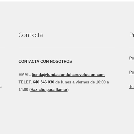
Contacta
P
Po
CONTACTA CON NOSOTROS
Po
EMAIL
tienda@fundaciondulcerevolucion.com
TEL
E
F.
640 346 030
de lunes a viernes de 10:00 a
a
Te
14:00 (
Haz clic para llamar
)