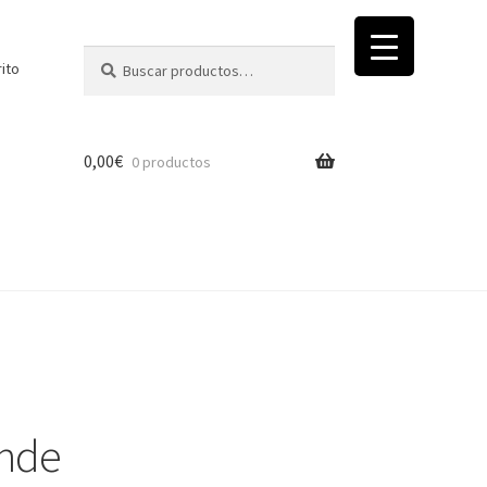
Buscar
Buscar
rito
por:
0,00
€
0 productos
ande