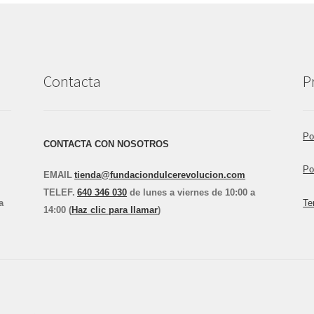
Contacta
P
Po
CONTACTA CON NOSOTROS
Po
EMAIL
tienda@fundaciondulcerevolucion.com
TEL
E
F.
640 346 030
de lunes a viernes de 10:00 a
a
Te
14:00 (
Haz clic para llamar
)