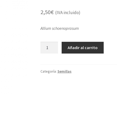
2,50
€
(IVA incluido)
Allium schoenoprasum
Cebollino
Añadir al carrito
hoja
grande
cantidad
Categoría:
Semillas