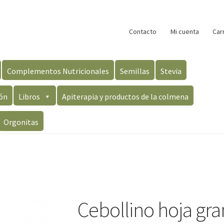
Contacto
Mi cuenta
Car
Complementos Nutricionales
Semillas
Stevia
ón
Libros
Apiterapia y productos de la colmena
Orgonitas
Cebollino hoja gr