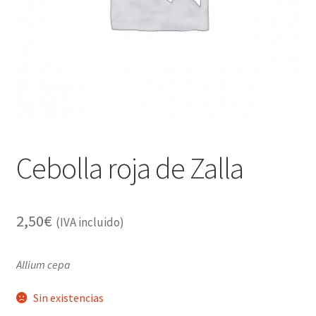
Alimentación
Expandi
Libros
el
menú
Apiterapia y productos de la colmena
hijo
Comida Mascotas sin Cereales
Plantas
Cebolla roja de Zalla
Orgonitas
2,50
€
(IVA incluido)
Allium cepa
Sin existencias