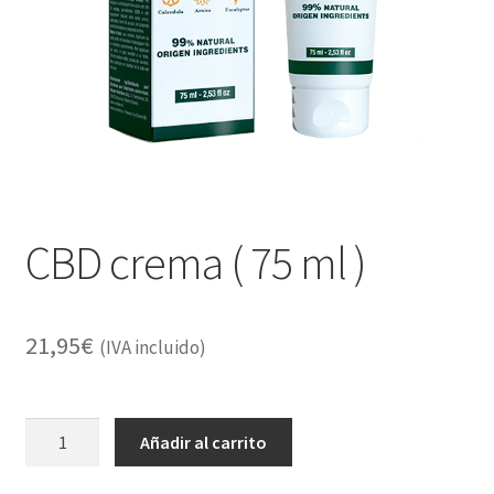
Alimentación
Expandi
Libros
el
menú
Apiterapia y productos de la colmena
hijo
Comida Mascotas sin Cereales
Plantas
CBD crema ( 75 ml )
Orgonitas
21,95
€
(IVA incluido)
CBD
Añadir al carrito
crema
(