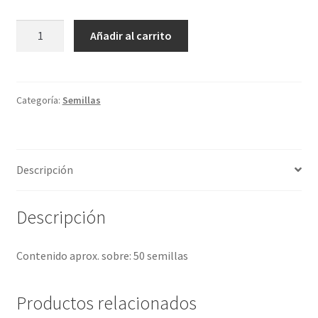
Calabaza
Añadir al carrito
dulce
violina
de
Canadá
Categoría:
Semillas
cantidad
Descripción
Descripción
Contenido aprox. sobre: 50 semillas
Productos relacionados