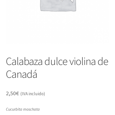
Alimentación
Expandi
Libros
el
menú
Apiterapia y productos de la colmena
hijo
Comida Mascotas sin Cereales
Plantas
Calabaza dulce violina de
Orgonitas
Canadá
2,50
€
(IVA incluido)
Cucurbita moschata