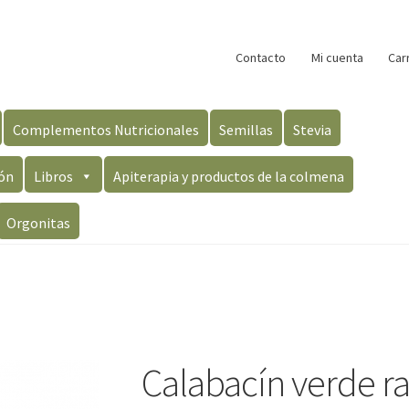
Contacto
Mi cuenta
Car
Complementos Nutricionales
Semillas
Stevia
ón
Libros
Apiterapia y productos de la colmena
Orgonitas
Calabacín verde ra