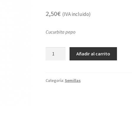
2,50
€
(IVA incluido)
Cucurbita pepo
Calabacín
Añadir al carrito
verde
rallado
cantidad
Categoría:
Semillas