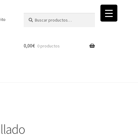
Buscar
Buscar
rito
por:
0,00
€
0 productos
llado