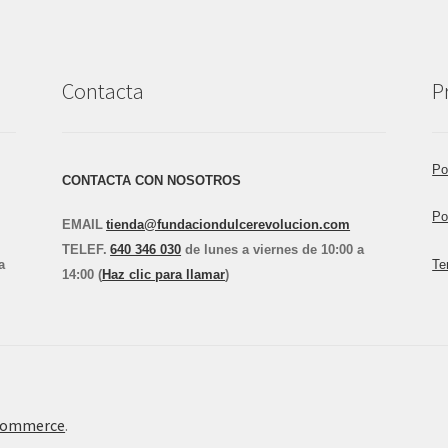
Contacta
P
Po
CONTACTA CON NOSOTROS
Po
EMAIL
tienda@fundaciondulcerevolucion.com
TEL
E
F.
640 346 030
de lunes a viernes de 10:00 a
a
Te
14:00 (
Haz clic para llamar
)
Commerce
.