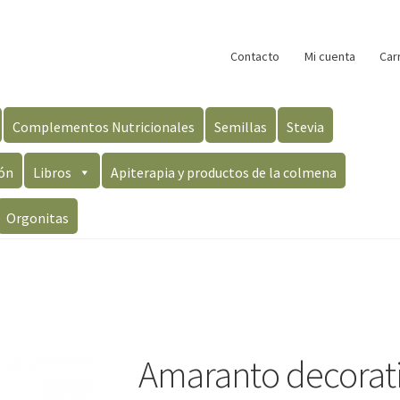
Contacto
Mi cuenta
Car
Complementos Nutricionales
Semillas
Stevia
ón
Libros
Apiterapia y productos de la colmena
Orgonitas
Amaranto decorati