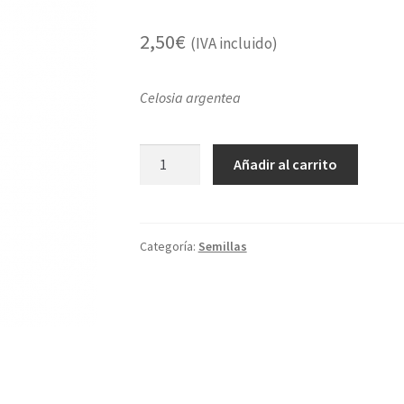
2,50
€
(IVA incluido)
Celosia argentea
Amaranto
Añadir al carrito
decorativo
celosia
cantidad
Categoría:
Semillas