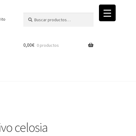
Buscar
Buscar
rito
por:
0,00
€
0 productos
vo celosia