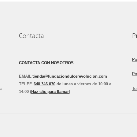
Contacta
P
Po
CONTACTA CON NOSOTROS
Po
EMAIL
tienda@fundaciondulcerevolucion.com
TEL
E
F.
640 346 030
de lunes a viernes de 10:00 a
a
Te
14:00 (
Haz clic para llamar
)