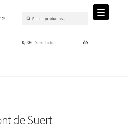
Buscar
Buscar
rito
por:
0,00
€
0 productos
ont de Suert