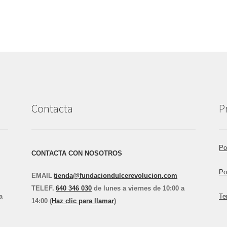
Contacta
P
Po
CONTACTA CON NOSOTROS
Po
EMAIL
tienda@fundaciondulcerevolucion.com
TEL
E
F.
640 346 030
de lunes a viernes de 10:00 a
a
Te
14:00 (
Haz clic para llamar
)