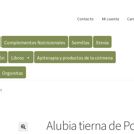
Contacto
Mi cuenta
Car
Complementos Nutricionales
Semillas
Stevia
ón
Libros
Apiterapia y productos de la colmena
Orgonitas
t
Alubia tierna de P