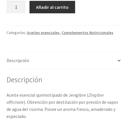
ACEITE
Añadir al carrito
ESENCIAL
DE
JENGIBRE
(15ml)
Categorías:
Aceites esenciales
,
Complementos Nutricionales
cantidad
Descripción
Descripción
Aceite esencial quimiotipado de Jengibre (
Zingiber
officinale
). Obtención por destilación por presión de vapor
de agua del rizoma. Posee un aroma fresco, amaderado y
especiado.