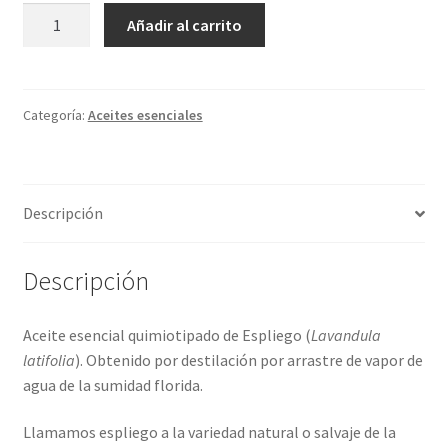
ACEITE
Añadir al carrito
ESENCIAL
DE
ESPLIEGO
(15ml)
Categoría:
Aceites esenciales
cantidad
Descripción
Descripción
Aceite esencial quimiotipado de Espliego (
Lavandula
latifolia
). Obtenido por destilación por arrastre de vapor de
agua de la sumidad florida.
Llamamos espliego a la variedad natural o salvaje de la