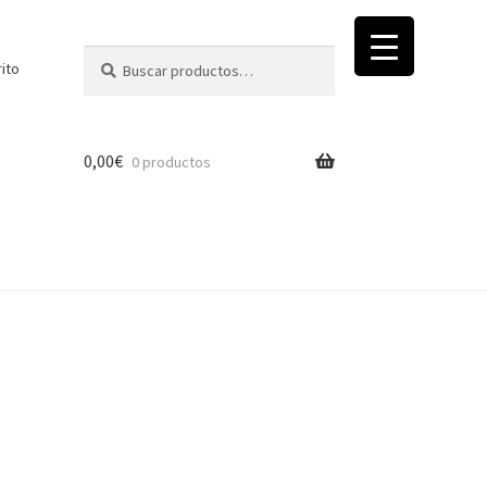
Buscar
Buscar
rito
por:
0,00
€
0 productos