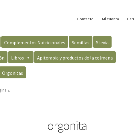
Contacto
Mi cuenta
Car
Complementos Nutricionales
Semillas
Stevia
ón
Libros
Apiterapia y productos de la colmena
Orgonitas
gina 2
orgonita