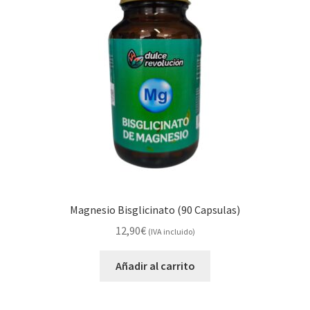
Alimentación
Expandi
Libros
el
menú
Apiterapia y productos de la colmena
hijo
Comida Mascotas sin Cereales
Plantas
Orgonitas
Magnesio Bisglicinato (90 Capsulas)
12,90
€
(IVA incluido)
Añadir al carrito