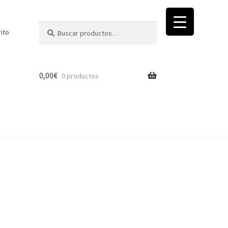
Buscar
Buscar
rito
por:
0,00
€
0 productos