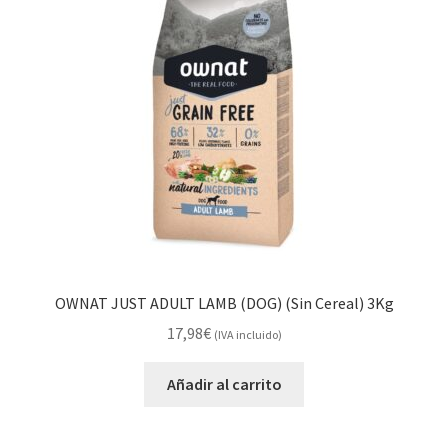
Alimentación
Expandi
Libros
el
menú
Apiterapia y productos de la colmena
hijo
Comida Mascotas sin Cereales
Plantas
Orgonitas
OWNAT JUST ADULT LAMB (DOG) (Sin Cereal) 3Kg
17,98
€
(IVA incluido)
Añadir al carrito