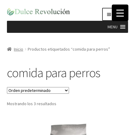
Ir
Ir
Menú
a
al
la
contenido
MENU
navegación
Expandi
Hierbas
el
Inicio
Productos etiquetados “comida para perros”
menú
Productos Dulce Revolucion
hijo
comida para perros
Complementos Nutricionales
Semillas
Mostrando los 3 resultados
Stevia
Cosmética Natural e Higiene