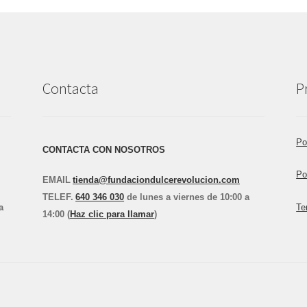
Contacta
P
Po
CONTACTA CON NOSOTROS
Po
EMAIL
tienda@fundaciondulcerevolucion.com
TEL
E
F.
640 346 030
de lunes a viernes de 10:00 a
a
Te
14:00 (
Haz clic para llamar
)