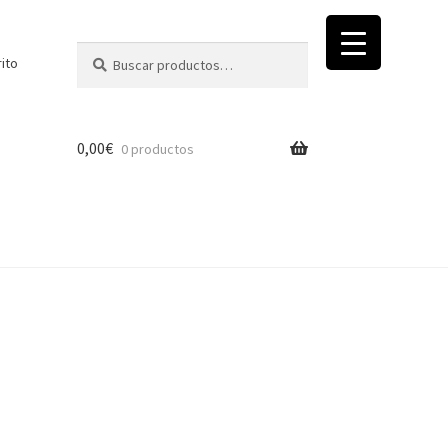
Buscar
Buscar
rito
por:
0,00
€
0 productos