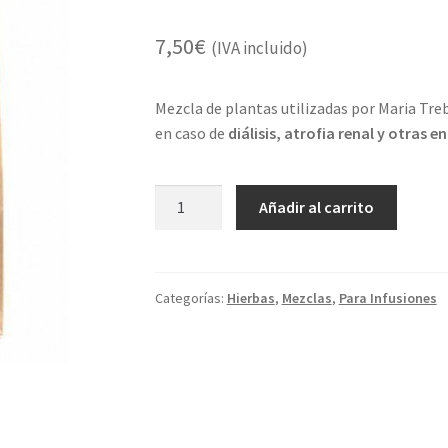
7,50
€
(IVA incluido)
Mezcla de plantas utilizadas por Maria Tr
en caso de
diálisis, atrofia renal y otras 
REVITA
Añadir al carrito
cantidad
Categorías:
Hierbas
,
Mezclas
,
Para Infusiones