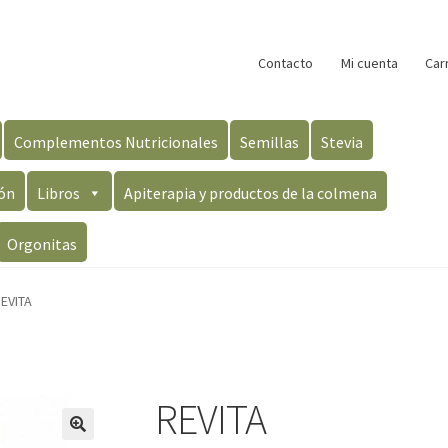
Contacto
Mi cuenta
Car
Complementos Nutricionales
Semillas
Stevia
ón
Libros
Apiterapia y productos de la colmena
Orgonitas
EVITA
REVITA