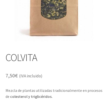
Alimentación
Expandi
Libros
el
menú
Apiterapia y productos de la colmena
hijo
Comida Mascotas sin Cereales
Plantas
COLVITA
Orgonitas
7,50
€
(IVA incluido)
Mezcla de plantas utilizadas tradicionalmente en procesos
de
colesterol y triglicéridos.