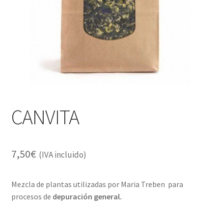
Alimentación
Expandi
Libros
el
menú
Apiterapia y productos de la colmena
hijo
Comida Mascotas sin Cereales
Plantas
CANVITA
Orgonitas
7,50
€
(IVA incluido)
Mezcla de plantas utilizadas por Maria Treben para
procesos de
depuración general.