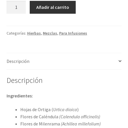
CANVITA
Añadir al carrito
cantidad
Categorías:
Hierbas
,
Mezclas
,
Para Infusiones
Descripción
Descripción
Ingredientes:
Hojas de Ortiga (
Urtica dioica
)
Flores de Caléndula
(Calendula officinalis)
Flores de Milenrama
(Achillea millefolium)